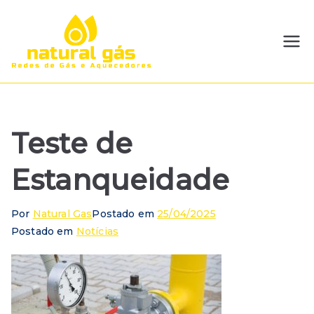
Pular
para
o
Natural
Redes de GLP e Gás
conteúdo
Natural | Instalação e
Gás
Manutenção
Teste de
Estanqueidade
Por
Natural Gas
Postado em
25/04/2025
Postado em
Notícias