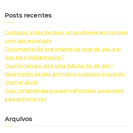
e
a
Posts recentes
r
c
Cuidados antes de fazer uma reforma em imóveis
h
com gás encanado
f
Documentação importante da rede de gás: por
o
que ela é indispensável?
r
Quanto tempo dura uma tubulação de gás?
:
Vazamento de gás: primeiros cuidados e quando
chamar ajuda
Guia completo para quem vai instalar aquecedor
pela primeira vez
Arquivos