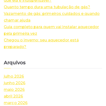
que ela é indispensável?
f
Quanto tempo dura uma tubulação de gás?
o
Vazamento de gás: primeiros cuidados e quando
r
chamar ajuda
:
Guia completo para quem vai instalar aquecedor
pela primeira vez
Chegou o inverno: seu aquecedor está
preparado?
Arquivos
julho 2026
junho 2026
maio 2026
abril 2026
março 2026