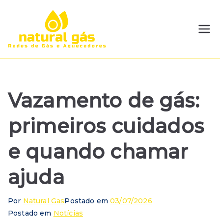
Pular
para
o
Natural
Redes de GLP e Gás
conteúdo
Natural | Instalação e
Gás
Manutenção
Vazamento de gás:
primeiros cuidados
e quando chamar
ajuda
Por
Natural Gas
Postado em
03/07/2026
Postado em
Notícias