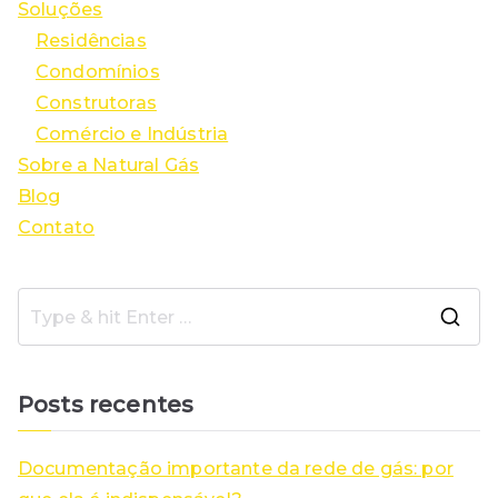
Soluções
Residências
Condomínios
Construtoras
Comércio e Indústria
Sobre a Natural Gás
Blog
Contato
S
e
a
Posts recentes
r
c
Documentação importante da rede de gás: por
h