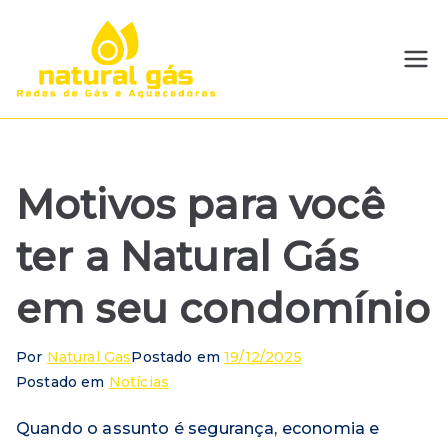
Pular
para
o
Natural
Redes de GLP e Gás
conteúdo
Natural | Instalação e
Gás
Manutenção
Motivos para você
ter a Natural Gás
em seu condomínio
Por
Natural Gas
Postado em
19/12/2025
Postado em
Notícias
Quando o assunto é segurança, economia e