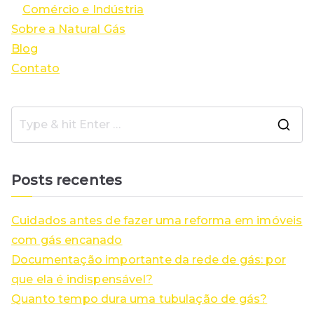
Comércio e Indústria
Sobre a Natural Gás
Blog
Contato
S
e
a
Posts recentes
r
c
Cuidados antes de fazer uma reforma em imóveis
h
com gás encanado
f
Documentação importante da rede de gás: por
o
que ela é indispensável?
r
Quanto tempo dura uma tubulação de gás?
: